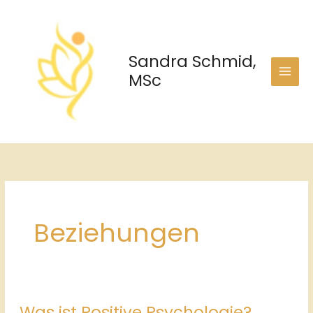
Zum
Inhalt
springen
Sandra Schmid,
MSc
Beziehungen
Was ist Positive Psychologie?